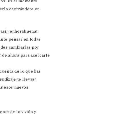
mos. Es el momento
cerlo centrándote en
 así, ¡enhorabuena!
tante pensar en todas
edes cambiarlas por
ir de ahora para acercarte
 cuenta de lo que has
endizaje te llevas?
ar esos nuevos
ente de lo vivido y