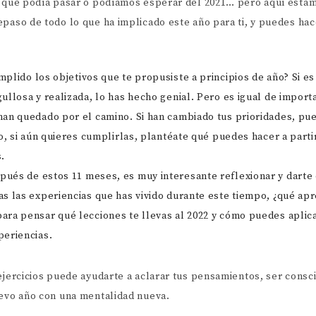
o que podía pasar o podíamos esperar del 2021… pero aquí esta
epaso de todo lo que ha implicado este año para ti, y puedes ha
mplido los objetivos que te propusiste a principios de año? Si es
ullosa y realizada, lo has hecho genial. Pero es igual de impor
han quedado por el camino. Si han cambiado tus prioridades, pu
ro, si aún quieres cumplirlas, plantéate qué puedes hacer a part
.
spués de estos 11 meses, es muy interesante reflexionar y darte
s las experiencias que has vivido durante este tiempo, ¿qué apr
ara pensar qué lecciones te llevas al 2022 y cómo puedes aplic
periencias.
ejercicios puede ayudarte a aclarar tus pensamientos, ser consci
uevo año con una mentalidad nueva.