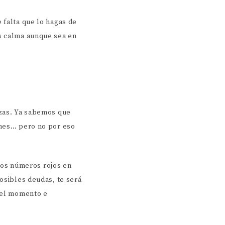
 falta que lo hagas de
es calma aunque sea en
nzas. Ya sabemos que
ones… pero no por eso
 los números rojos en
posibles deudas, te será
r el momento e