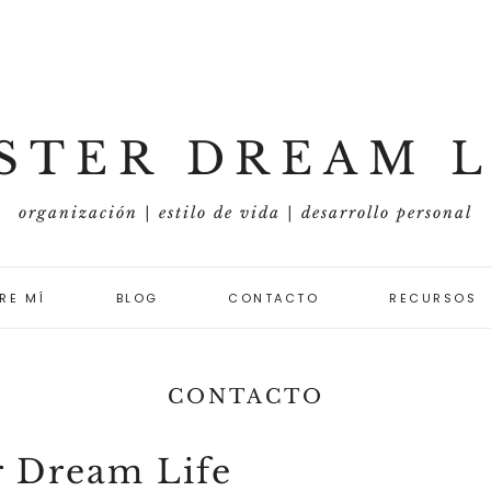
STER DREAM L
organización | estilo de vida | desarrollo personal
RE MÍ
BLOG
CONTACTO
RECURSOS
ORGANIZACIÓN Y
METAS
CONTACTO
ESTILO DE VIDA
r Dream Life
DESARROLLO