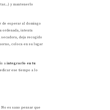
estar…) y mantenerlo
ar de esperar al domingo
sa ordenada, intenta
a secadora, deja recogido
 horno, coloca en su lugar
ás a
integrarlo en tu
edicar ese tiempo a lo
o. No es sano pensar que