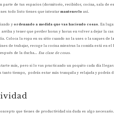
 parte de tus espacios (dormitorio, recibidor, cocina, sala de 
enes todo listo tienes que intentar
mantenerlo
así.
piando y
ordenando a medida que vas haciendo cosas
. En lug
s arriba y tener que perder horas y horas en volver a dejar la ca
día. Coloca la ropa en su sitio cuando no la uses o la saques de l
ines de trabajar, recoge la cocina mientras la comida está en el
después de la ducha…
Esa clase de cosas
.
arte más, pero si lo vas practicando un poquito cada día llegar
s tanto tiempo, podrás estar más tranquila y relajada y podrás d
tividad
 concepto que tienes de productividad sin duda es algo necesari