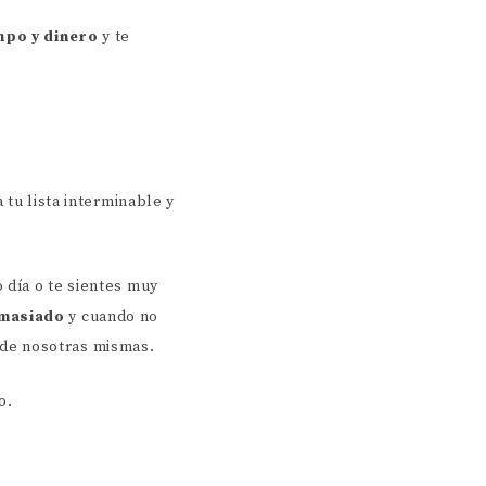
mpo y dinero
y te
 tu lista interminable y
 día o te sientes muy
emasiado
y cuando no
de nosotras mismas.
o.