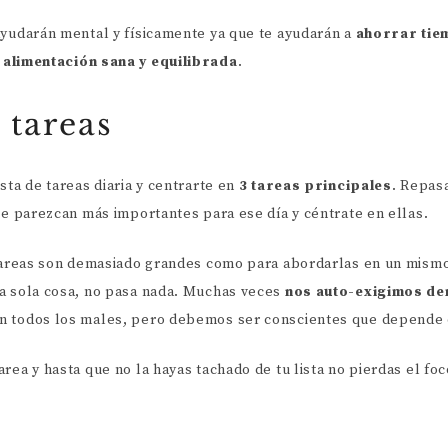
ayudarán mental y físicamente ya que te ayudarán a
ahorrar tie
a
alimentación sana y equilibrada
.
e tareas
sta de tareas diaria y centrarte en
3 tareas principales
. Repasa
 te parezcan más importantes para ese día y céntrate en ellas.
 tareas son demasiado grandes como para abordarlas en un mismo
a sola cosa, no pasa nada. Muchas veces
nos auto-exigimos d
n todos los males, pero debemos ser conscientes que depende 
rea y hasta que no la hayas tachado de tu lista no pierdas el foc