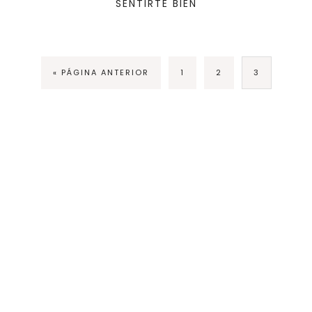
SENTIRTE BIEN
« PÁGINA ANTERIOR
1
2
3
Política de privacidad
Política de cookies
COPYRIGHT © 2026 MASTER DREAM LIFE